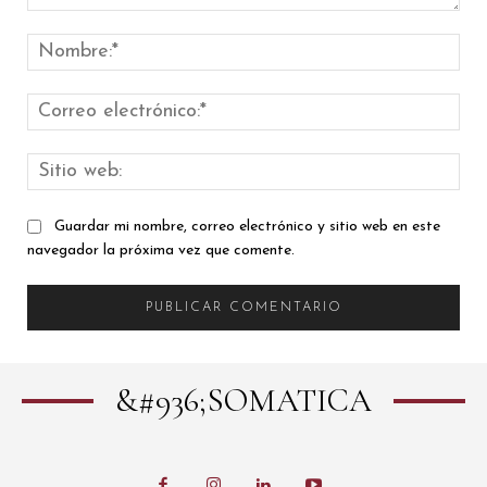
Comentario:
Nom
Cor
elec
Siti
web
Guardar mi nombre, correo electrónico y sitio web en este
navegador la próxima vez que comente.
&#936;SOMATICA