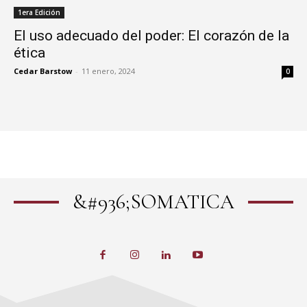
1era Edición
El uso adecuado del poder: El corazón de la
ética
Cedar Barstow
-
11 enero, 2024
0
&#936;SOMATICA