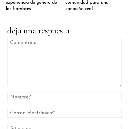
experiencia de género de
comunidad para una
los hombres
sanación real
deja una respuesta
Comentario:
Nom
Cor
elec
Siti