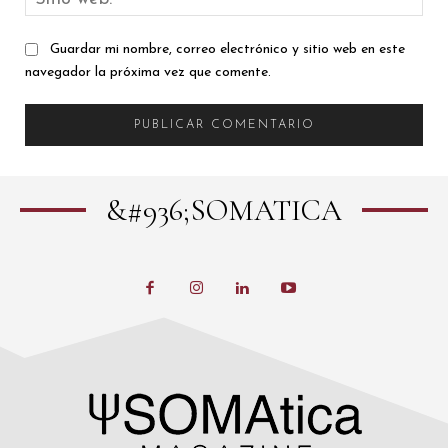
web
Guardar mi nombre, correo electrónico y sitio web en este
navegador la próxima vez que comente.
&#936;SOMATICA